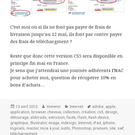
C’est moi où si ils ne font pas payer de frais de
livraison jusqu’au 12 mai, ils font par contre payer
des frais de téléchargment ?
Reste que donc cette version CS5 sera disponible en
principe fin mai en France.
Je sens que j’attendrai une journée adhérents FNAC
pour acheter moi, question de récupérer 10% en
bons d’achats…
Publié
Auteur
Catégories
Mots-
13 avril 2010
Yomeno
Internet
adobe
,
apple
,
le
clés
application
,
browser
,
cheveux
,
collection
,
création
,
cs5
,
design
,
détourage
,
eldorado
,
extrusion
,
facile
,
Flash
,
flash device
,
graphique
,
Illustrator
,
image
,
indesign
,
Internet
,
iPad
,
iphone
,
logiciels
,
master
,
mise à jour
,
outils
,
Photoshop
,
prenium
,
site
,
swf
,
téléchargement