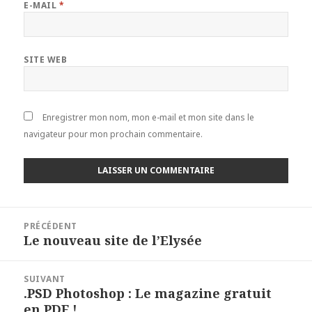
E-MAIL
*
SITE WEB
Enregistrer mon nom, mon e-mail et mon site dans le
navigateur pour mon prochain commentaire.
Navigation
PRÉCÉDENT
de
Le nouveau site de l’Elysée
Article
l’article
précédent :
SUIVANT
.PSD Photoshop : Le magazine gratuit
Article
en PDF !
suivant :